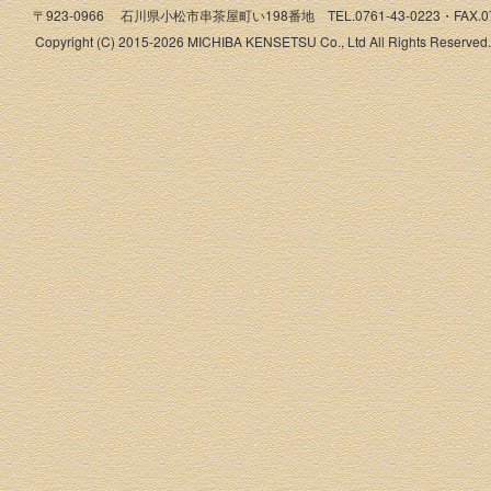
〒923-0966 石川県小松市串茶屋町い198番地 TEL.0761-43-0223・FAX.076
Copyright (C) 2015-2026 MICHIBA KENSETSU Co., Ltd All Rights Reserved