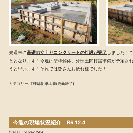
先週末に
基礎の立上りコンクリートの打設が完了
しました！
ととなります！今週は型枠解体、外部土間打設準備が予定さ
うと思います！それでは皆さんお疲れ様でした！
カテゴリー:
T様邸新築工事(更新終了)
今週の現場状況紹介 R6.12.4
投稿日：
2024-12-04