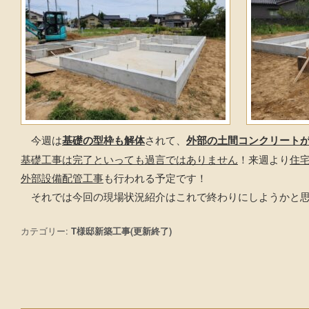
今週は
基礎の型枠も解体
されて、
外部の土間コンクリート
基礎工事は完了といっても過言ではありません
！来週より
住
外部設備配管工事
も行われる予定です！
それでは今回の現場状況紹介はこれで終わりにしようかと思
カテゴリー:
T様邸新築工事(更新終了)