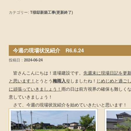
カテゴリー:
T様邸新築工事(更新終了)
今週の現場状況紹介 R6.6.24
投稿日：
2024-06-24
皆さんこんにちは！道場建設です。
先週末に現場日記を更
と思います！
とうとう
梅雨入り
しましたね！
じめじめと過ご
に頑張っていきましょう！
雨の日は前方視界の確保も難しく
意していきましょう！
さて、今週の現場状況紹介を始めていきたいと思います！