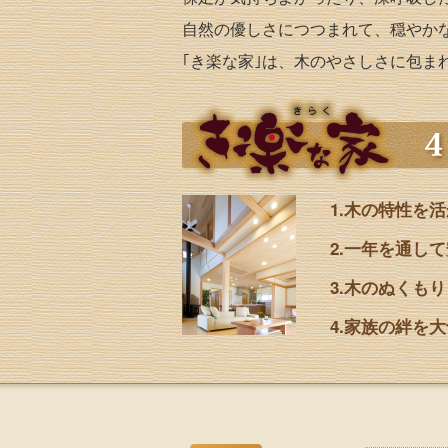
自然の優しさにつつまれて、穏やか
｢き楽な家｣は、木のやさしさに包ま
1.木の特性を
2.一年を通し
3.木のぬくも
4.家族の絆を