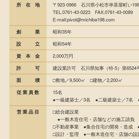
所 在 地
〒923-0966 石川県小松市串茶屋町い19
TEL.0761-43-0223 FAX.0761-43-0089
E-mail:pivot@michiba198.com
創 業
昭和35年
設 立
昭和54年
資 本 金
2,000万円
許 可
建設業許可 石川県知事（特-5）第6524
面 積
□敷地／9,500㎡ □建物／2,200㎡
従 業 員 数
15名
●一級建築士／3名 ●二級建築士／7名
営 業 品 目
□総合建設業
●一般木造住宅・店舗などの施工請負 
□不動産事業 ●集合住宅の開発・造成 
□設計・監理 ●一般木造住宅・店舗の設