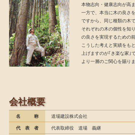
本物志向・健康志向が高
一方で、本当に木の良さ
ですから、同じ種類の木
それぞれの木の個性を知
の良さを実現するための
こうした考えと実績をも
上げますのが｢き楽な家｣
より一層のご関心を賜り
会社概要
名 称
道場建設株式会社
代 表 者
代表取締役 道場 義継