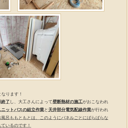
となります！
事終了
し、大工さんによって
壁断熱材の施工
がおこなわれ
ユニットバスの組立作業
と
天井部分電気配線作業
が行われ
お風呂ももともとは、このようにパネルごとにばらばらな
れているのです！