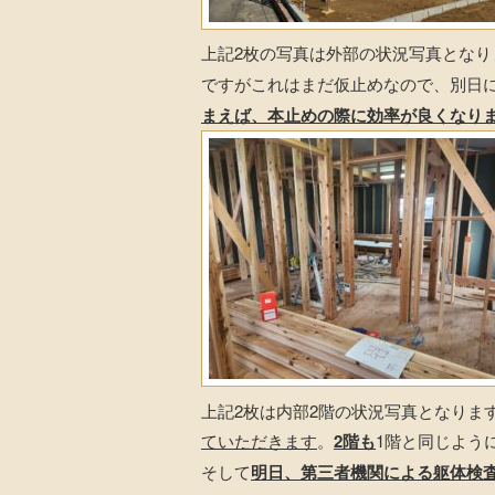
上記2枚の写真は外部の状況写真となり
ですがこれはまだ仮止めなので、別日
まえば、本止めの際に効率が良くなり
上記2枚は内部2階の状況写真となりま
ていただきます
。
2階も
1階と同じよう
そして
明日、第三者機関による躯体検