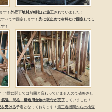
ます！
外壁下地材が8割ほど施工
されていました！
にすべて本固定します！
先に仮止めで材料だけ固定してし
ます
！
す！
1階に関しては前回と変わっていませんので省略させ
に
筋違、間柱、構造用金物の取付が完了
していました！
査を受ける
予定となっております！
第三者機関からの検査